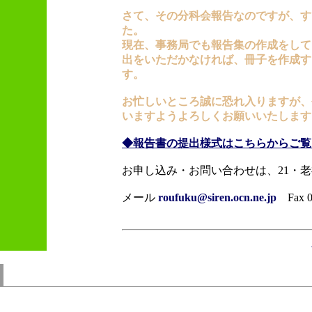
さて、その分科会報告なのですが、すで
た。
現在、事務局でも報告集の作成をして
出をいただかなければ、冊子を作成す
す。
お忙しいところ誠に恐れ入りますが、
いますようよろしくお願いいたします
◆報告書の提出様式はこちらからご覧
お申し込み・お問い合わせは、21・
メール
roufuku@siren.ocn.ne.jp
Fax 07