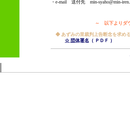
・e-mail 送付先 min-syaho@min-iren.g
～ 以下よりダウ
◆ あずみの里裁判上告断念を求める
☆ 団体署名
（ ＰＤＦ ）