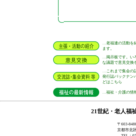
…老福連の活動を
ます。
…掲示板です。い
な議題で意見交換
…これまで集会の
発行誌バックナン
どはこちら
…福祉・介護の情
21世紀・老人福
〒603-848
京都市北区
TEL：075