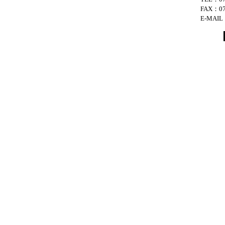
FAX：075
E-MAIL